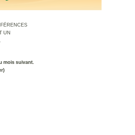
ONFÉRENCES
T UN
.
du mois suivant.
r)