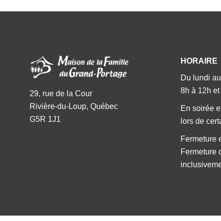
HORAIRE
Du lundi au
8h à 12h et
29, rue de la Cour
Rivière-du-Loup, Québec
En soirée e
G5R 1J1
lors de cert
Fermeture e
Fermeture d
inclusivem