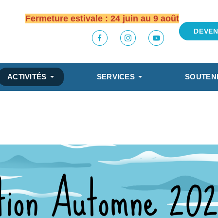
Fermeture estivale : 24 juin au 9 août
DEVEN
ACTIVITÉS
SERVICES
SOUTEN